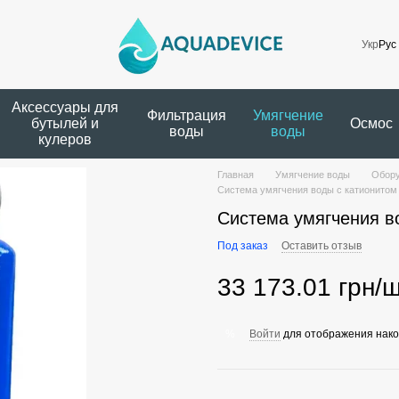
Укр
Рус
Аксессуары для
Фильтрация
Умягчение
бутылей и
Осмос
воды
воды
кулеров
Главная
Умягчение воды
Обору
Система умягчения воды с катионитом
Система умягчения в
Под заказ
Оставить отзыв
33 173.01 грн/ш
Войти
для отображения нако
%