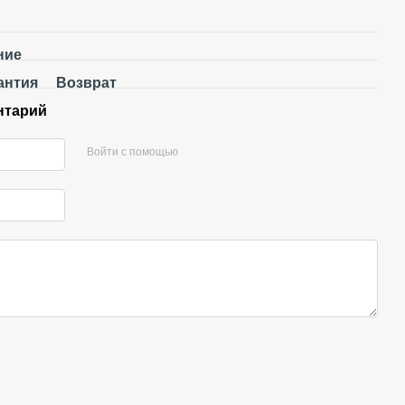
ние
антия
Возврат
нтарий
Войти с помощью