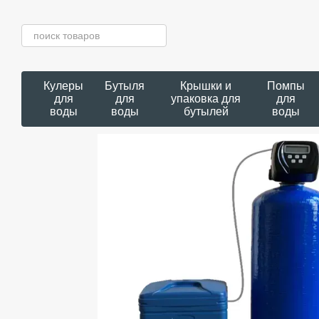
Перейти к основному контенту
Кулеры
Бутыля
Крышки и
Помпы
для
для
упаковка для
для
воды
воды
бутылей
воды