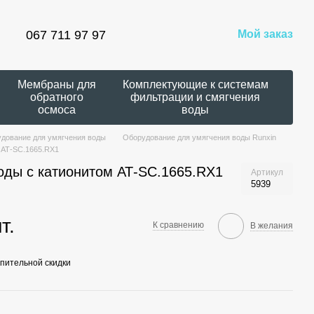
067 711 97 97
Мой заказ
Мембраны для
Комплектующие к системам
обратного
фильтрации и смягчения
осмоса
воды
дование для умягчения воды
Оборудование для умягчения воды Runxin
 АТ-SC.1665.RX1
оды с катионитом АТ-SC.1665.RX1
Артикул
5939
т.
К сравнению
В желания
пительной скидки