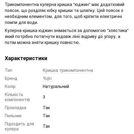
Трикомпонентна кулерна кришка "юджин" має додатковий
поясок. що розділяє юбку кришки та шляпку. Цей поясок є
необхідним елементом, для того, щоб кріпити електричні
помпи для води.
Кулерна кришка юджин знімається за допомогою "хлястика"
який потрібно потягнути вздовж лінії відриву до упору, а
потім можна зняти кришку повністю.
Характеристики
Тип
Кришка трикомпонентна
Бренд
Yujin
Колір
Натуральний
Кількість
3
компонентів
Прокладка
Так
Пильник
Так
Підходить для
Так
кулера