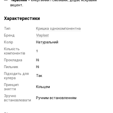
акцент.
Характеристики
Тип
Кришка однокомпонентна
Бренд
Viaplast
Колір
Натуральний
Кількість
1
компонентів
Прокладка
Ні
Пильник
Ні
Підходить для
Так
кулера
Принцип
Кільцем
зняття
Зручно
Ручним встановленням
встановлювати