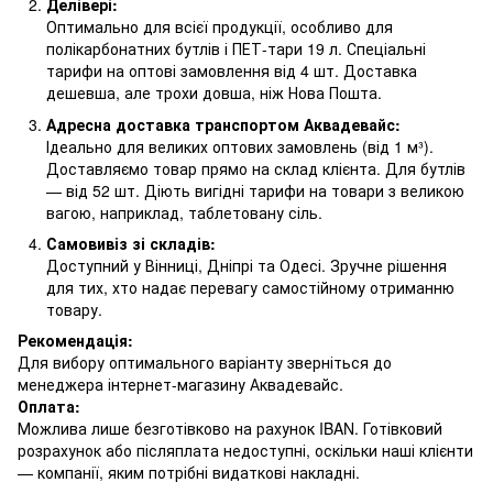
Делівері:
Оптимально для всієї продукції, особливо для
полікарбонатних бутлів і ПЕТ-тари 19 л. Спеціальні
тарифи на оптові замовлення від 4 шт. Доставка
дешевша, але трохи довша, ніж Нова Пошта.
Адресна доставка транспортом Аквадевайс:
Ідеально для великих оптових замовлень (від 1 м³).
Доставляємо товар прямо на склад клієнта. Для бутлів
— від 52 шт. Діють вигідні тарифи на товари з великою
вагою, наприклад, таблетовану сіль.
Самовивіз зі складів:
Доступний у Вінниці, Дніпрі та Одесі. Зручне рішення
для тих, хто надає перевагу самостійному отриманню
товару.
Рекомендація:
Для вибору оптимального варіанту зверніться до
менеджера інтернет-магазину Аквадевайс.
Оплата:
Можлива лише безготівково на рахунок IBAN. Готівковий
розрахунок або післяплата недоступні, оскільки наші клієнти
— компанії, яким потрібні видаткові накладні.