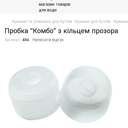
Кришки та упаковка для бутлів
Кришки для бутлів
Кришки 
Пробка "Комбо" з кільцем прозора
Артикул:
484
Написати відгук