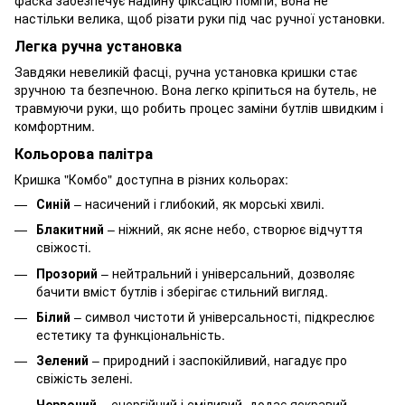
фаска забезпечує надійну фіксацію помпи, вона не
настільки велика, щоб різати руки під час ручної установки.
Легка ручна установка
Завдяки невеликій фасці, ручна установка кришки стає
зручною та безпечною. Вона легко кріпиться на бутель, не
травмуючи руки, що робить процес заміни бутлів швидким і
комфортним.
Кольорова палітра
Кришка "Комбо" доступна в різних кольорах:
Синій
– насичений і глибокий, як морські хвилі.
Блакитний
– ніжний, як ясне небо, створює відчуття
свіжості.
Прозорий
– нейтральний і універсальний, дозволяє
бачити вміст бутлів і зберігає стильний вигляд.
Білий
– символ чистоти й універсальності, підкреслює
естетику та функціональність.
Зелений
– природний і заспокійливий, нагадує про
свіжість зелені.
Червоний
– енергійний і сміливий, додає яскравий