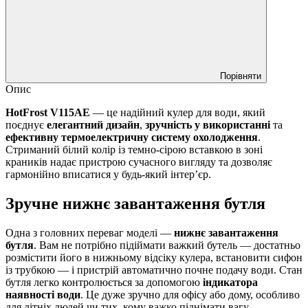
Порівняти
Опис
HotFrost V115AE
— це надійний кулер для води, який
поєднує
елегантний дизайн
,
зручність у використанні
та
ефективну термоелектричну систему охолодження
.
Стриманий білий колір із темно-сірою вставкою в зоні
краників надає пристрою сучасного вигляду та дозволяє
гармонійно вписатися у будь-який інтер’єр.
Зручне нижнє завантаження бутля
Одна з головних переваг моделі —
нижнє завантаження
бутля
. Вам не потрібно підіймати важкий бутель — достатньо
розмістити його в нижньому відсіку кулера, встановити сифон
із трубкою — і пристрій автоматично почне подачу води. Стан
бутля легко контролюється за допомогою
індикатора
наявності води
. Це дуже зручно для офісу або дому, особливо
для літніх людей чи тих, кому важко піднімати вагу.