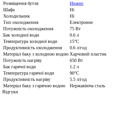
Розміщення бутля
Нижнє
Шафа
Ні
Холодильник
Ні
Тип охолодження
Електронне
Потужність охолодження
75 Вт
Бак холодної води
0.6 л
Температура холодної води
15°C
Продуктивність охолодження
0.6 л/год
Матеріал баку з холодною водою
Харчовий пластик
Потужність нагріву
650 Вт
Бак гарячої води
1.2 л
Температура гарячої води
90°С
Продуктивність нагріву
5.5 л/год
Матеріал баку з гарячою водою
Нержавіюча сталь
Відгуки