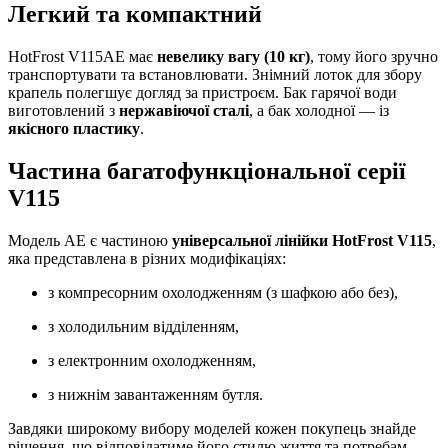
Легкий та компактний
HotFrost V115AE має
невелику вагу (10 кг)
, тому його зручно
транспортувати та встановлювати. Знімний лоток для збору
крапель полегшує догляд за пристроєм. Бак гарячої води
виготовлений з
нержавіючої сталі
, а бак холодної — із
якісного пластику
.
Частина багатофункціональної серії
V115
Модель AE є частиною
універсальної лінійки HotFrost V115
,
яка представлена в різних модифікаціях:
з компресорним охолодженням (з шафкою або без),
з холодильним відділенням,
з електронним охолодженням,
з нижнім завантаженням бутля.
Завдяки широкому вибору моделей кожен покупець знайде
рішення, що відповідатиме його стилю життя та потребам.