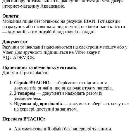
Для вибору оптимального варіанту зверніться до менеджера
інтернет-магазину Аквадевайс.
Оплата:
Можлива лише безготівково на рахунок IBAN. Готівковий
розрахунок або післяплата недоступні, оскільки наші клієнти
— компанії, яким потрібні видаткові накладні.
Документи:
Рахунки та накладні надсилаються на електронну пошту або у
Viber. Для зручності підпишіться на Viber-акаунт
AQUADEVICE.
Підписання та обмін документами:
Доступні три варіанти:
Сервіс ВЧАСНО
— зберігання та підписання
документів онлайн, що виключає втрату паперів.
З товаром
— документи надходять разом із
замовленням.
Відмова від оригіналів
— документи зберігаються у нас
на сервері, доступні за запитом.
Переваги ВЧАСНО:
Автоматизований обмін без паперової тяганини.