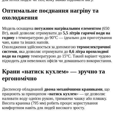
Оптимальне поєднання нагріву та
охолодження
Модель оснащена
потужним нагрівальним елементом
(650
Вт), який дозволяє отримувати до
5,5 літрів гарячої води на
годину
з температурою до 90°C — ідеально для приготування
чаю, кави та інших напоїв.
Охолодження здійснюється за допомогою
термоелектричної
системи
, яка дозволяє отримувати до
0,6 літра прохолодної
води на годину
температурою до 15°C. Такий варіант чудово
підходить для невеликих офісів чи домашнього використання.
Крани «натиск кухлем» — зручно та
ергономічно
Диспенсер обладнаний
двома механічними краниками
, що
працюють за принципом «
натиск кухлем
» — це дозволяє
наливати воду однією рукою, тримаючи чашку або пляшку.
Висота краника (795 мм) робить процес користування
комфортним навіть для людей високого зросту.