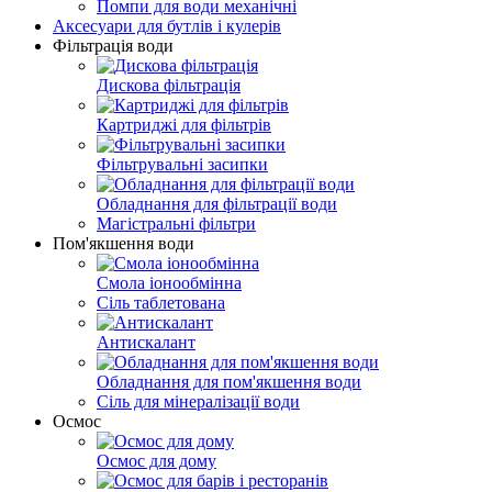
Помпи для води механічні
Аксесуари для бутлів і кулерів
Фільтрація води
Дискова фільтрація
Картриджі для фільтрів
Фільтрувальні засипки
Обладнання для фільтрації води
Магістральні фільтри
Пом'якшення води
Смола іонообмінна
Сіль таблетована
Антискалант
Обладнання для пом'якшення води
Сіль для мінералізації води
Осмос
Осмос для дому