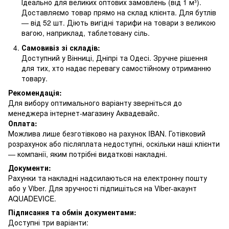
Ідеально для великих оптових замовлень (від 1 м³).
Доставляємо товар прямо на склад клієнта. Для бутлів
— від 52 шт. Діють вигідні тарифи на товари з великою
вагою, наприклад, таблетовану сіль.
Самовивіз зі складів:
Доступний у Вінниці, Дніпрі та Одесі. Зручне рішення
для тих, хто надає перевагу самостійному отриманню
товару.
Рекомендація:
Для вибору оптимального варіанту зверніться до
менеджера інтернет-магазину Аквадевайс.
Оплата:
Можлива лише безготівково на рахунок IBAN. Готівковий
розрахунок або післяплата недоступні, оскільки наші клієнти
— компанії, яким потрібні видаткові накладні.
Документи:
Рахунки та накладні надсилаються на електронну пошту
або у Viber. Для зручності підпишіться на Viber-акаунт
AQUADEVICE.
Підписання та обмін документами:
Доступні три варіанти: