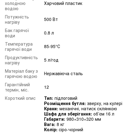
холодною
Харчовий пластик
водою
Потужність
500 Вт
нагріву
Бак гарячої
0.8 л
води
Температура
85-95°С
гарячої води
Продуктивність
5 л/год
нагріву
Матеріал баку з
Нержавіюча сталь
гарячою водою
Гарантійний
12
термін, міс.
Короткий опис
Тип:
підлоговий
Розміщення бутля:
зверху, на кулері
Крани:
механічні, натиск склянкою
Шафа для зберігання:
об’єм 16 л
Габарити:
980×310×320 мм
Вага:
8 кг
Колір:
cіро-чорний