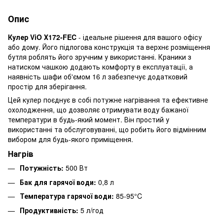
Опис
Кулер ViO Х172-FEC
- ідеальне рішення для вашого офісу
або дому. Його підлогова конструкція та верхнє розміщення
бутля роблять його зручним у використанні. Краники з
натиском чашкою додають комфорту в експлуатації, а
наявність шафи об'ємом 16 л забезпечує додатковий
простір для зберігання.
Цей кулер поєднує в собі потужне нагрівання та ефективне
охолодження, що дозволяє отримувати воду бажаної
температури в будь-який момент. Він простий у
використанні та обслуговуванні, що робить його відмінним
вибором для будь-якого приміщення.
Нагрів
Потужність:
500 Вт
Бак для гарячої води:
0,8 л
Температура гарячої води:
85-95°C
Продуктивність:
5 л/год