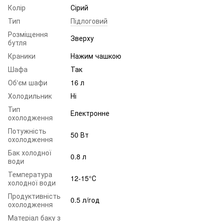
Колір
Сірий
Тип
Підлоговий
Розміщення
Зверху
бутля
Краники
Нажим чашкою
Шафа
Так
Об'єм шафи
16 л
Холодильник
Ні
Тип
Електронне
охолодження
Потужність
50 Вт
охолодження
Бак холодної
0.8 л
води
Температура
12-15°С
холодної води
Продуктивність
0.5 л/год
охолодження
Матеріал баку з