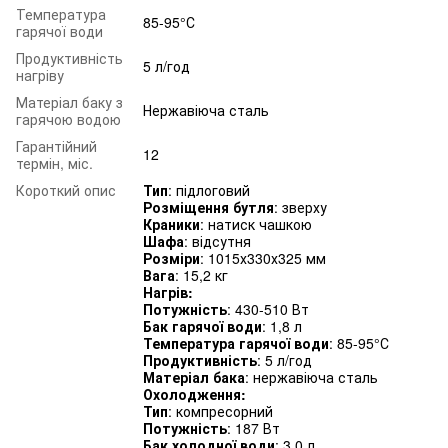
Температура
85-95°С
гарячої води
Продуктивність
5 л/год
нагріву
Матеріал баку з
Нержавіюча сталь
гарячою водою
Гарантійний
12
термін, міс.
Короткий опис
Тип
: підлоговий
Розміщення бутля
: зверху
Краники
: натиск чашкою
Шафа
: відсутня
Розміри
: 1015х330х325 мм
Вага
: 15,2 кг
Нагрів:
Потужність
: 430-510 Вт
Бак гарячої води
: 1,8 л
Температура гарячої води
: 85-95°С
Продуктивність
: 5 л/год
Матеріал бака
: нержавіюча сталь
Охолодження:
Тип
: компресорний
Потужність
: 187 Вт
Бак холодної води
: 3,0 л