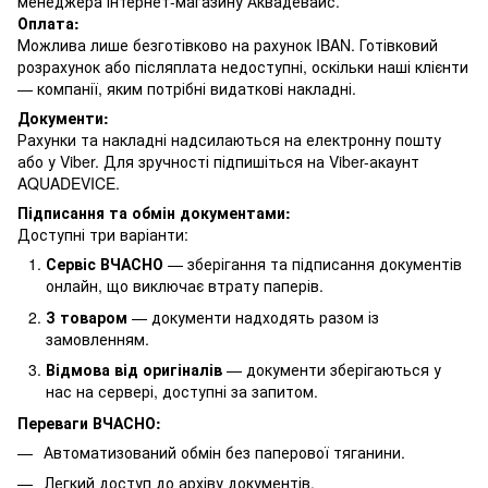
менеджера інтернет-магазину Аквадевайс.
Оплата:
Можлива лише безготівково на рахунок IBAN. Готівковий
розрахунок або післяплата недоступні, оскільки наші клієнти
— компанії, яким потрібні видаткові накладні.
Документи:
Рахунки та накладні надсилаються на електронну пошту
або у Viber. Для зручності підпишіться на Viber-акаунт
AQUADEVICE.
Підписання та обмін документами:
Доступні три варіанти:
Сервіс ВЧАСНО
— зберігання та підписання документів
онлайн, що виключає втрату паперів.
З товаром
— документи надходять разом із
замовленням.
Відмова від оригіналів
— документи зберігаються у
нас на сервері, доступні за запитом.
Переваги ВЧАСНО:
Автоматизований обмін без паперової тяганини.
Легкий доступ до архіву документів.