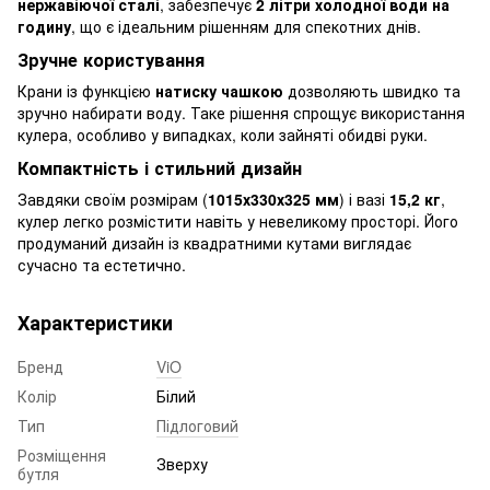
нержавіючої сталі
, забезпечує
2 літри холодної води на
годину
, що є ідеальним рішенням для спекотних днів.
Зручне користування
Крани із функцією
натиску чашкою
дозволяють швидко та
зручно набирати воду. Таке рішення спрощує використання
кулера, особливо у випадках, коли зайняті обидві руки.
Компактність і стильний дизайн
Завдяки своїм розмірам (
1015х330х325 мм
) і вазі
15,2 кг
,
кулер легко розмістити навіть у невеликому просторі. Його
продуманий дизайн із квадратними кутами виглядає
сучасно та естетично.
Характеристики
Бренд
ViO
Колір
Білий
Тип
Підлоговий
Розміщення
Зверху
бутля