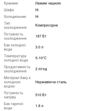
Краники
Нажим чашкою
Шафа
Ні
Холодильник
Ні
Тип
Компресорне
охолодження
Потужність
187 Вт
охолодження
Бак холодної
3.0 л
води
Температура
5-10°С
холодної води
Продуктивність
2 л/год
охолодження
Матеріал баку з
холодною
Нержавіюча сталь
водою
Потужність
510 Вт
нагріву
Бак гарячої
1.8 л
води