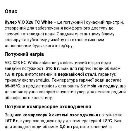
Опис
Кулер ViO Х26 FC White
– це потужний і сучасний пристрій,
створений для забезпечення комфортного доступу до
гарячої та холодної води. Завдяки елегантному білому
кольору та кубічному дизайну він стане стильним
доповненням будь-якого інтер'єру.
Потужний нагрів
ViO Х26 FC White забезпечує ефективний нагрів води
завдяки потужності
510 Вт
. Бак для гарячої води об’ємом
1,8 літра
, виготовлений із
нержавіючої сталі
, гарантує
тривалу експлуатацію. Температура гарячої води досягає
85-95°C
, а продуктивність становить
5 літрів на годину
, що
дозволяє зручно використовувати кулер для великої родини
або офісного колективу.
Потужне компресорне охолодження
Завдяки
компресорній системі охолодження
потужністю
187 Вт
, кулер охолоджує воду до температури
4-12°C
. Бак
для холодної води об’ємом
3,0 літра
, виготовлений із