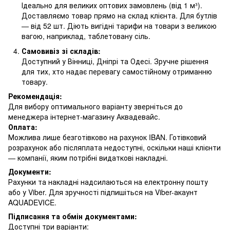
Ідеально для великих оптових замовлень (від 1 м³).
Доставляємо товар прямо на склад клієнта. Для бутлів
— від 52 шт. Діють вигідні тарифи на товари з великою
вагою, наприклад, таблетовану сіль.
Самовивіз зі складів:
Доступний у Вінниці, Дніпрі та Одесі. Зручне рішення
для тих, хто надає перевагу самостійному отриманню
товару.
Рекомендація:
Для вибору оптимального варіанту зверніться до
менеджера інтернет-магазину Аквадевайс.
Оплата:
Можлива лише безготівково на рахунок IBAN. Готівковий
розрахунок або післяплата недоступні, оскільки наші клієнти
— компанії, яким потрібні видаткові накладні.
Документи:
Рахунки та накладні надсилаються на електронну пошту
або у Viber. Для зручності підпишіться на Viber-акаунт
AQUADEVICE.
Підписання та обмін документами:
Доступні три варіанти: