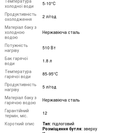
Температура
5-10°С
холодної води
Продуктивність
2 л/год
охолодження
Матеріал баку з
холодною
Нержавіюча сталь
водою
Потужність
510 Вт
нагріву
Бак гарячої
1.8 л
води
Температура
85-95°С
гарячої води
Продуктивність
5 л/год
нагріву
Матеріал баку з
Нержавіюча сталь
гарячою водою
Гарантійний
12
термін, міс.
Короткий опис
Тип
: підлоговий
Розміщення бутля
: зверху