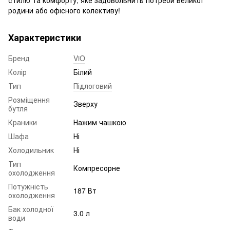
родини або офісного колективу!
Характеристики
Бренд
ViO
Колір
Білий
Тип
Підлоговий
Розміщення
Зверху
бутля
Краники
Нажим чашкою
Шафа
Ні
Холодильник
Ні
Тип
Компресорне
охолодження
Потужність
187 Вт
охолодження
Бак холодної
3.0 л
води