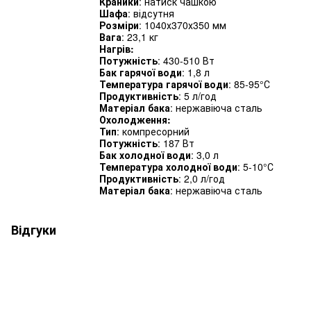
Краники
: натиск чашкою
Шафа
: відсутня
Розміри
: 1040х370х350 мм
Вага
: 23,1 кг
Нагрів:
Потужність
: 430-510 Вт
Бак гарячої води
: 1,8 л
Температура гарячої води
: 85-95°С
Продуктивність
: 5 л/год
Матеріал бака
: нержавіюча сталь
Охолодження:
Тип
: компресорний
Потужність
: 187 Вт
Бак холодної води
: 3,0 л
Температура холодної води
: 5-10°С
Продуктивність
: 2,0 л/год
Матеріал бака
: нержавіюча сталь
Відгуки