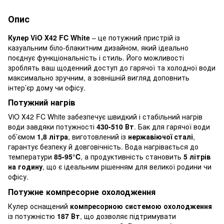
Опис
Кулер ViO Х42 FC White
– це потужний пристрій із
казуальним біло-блакитним дизайном, який ідеально
поєднує функціональність і стиль. Його можливості
зроблять ваш щоденний доступ до гарячої та холодної води
максимально зручним, а зовнішній вигляд доповнить
інтер’єр дому чи офісу.
Потужний нагрів
ViO Х42 FC White забезпечує швидкий і стабільний нагрів
води завдяки потужності
430-510 Вт
. Бак для гарячої води
об’ємом
1,8 літра
, виготовлений із
нержавіючої сталі
,
гарантує безпеку й довговічність. Вода нагрівається до
температури
85-95°C
, а продуктивність становить
5 літрів
на годину
, що є ідеальним рішенням для великої родини чи
офісу.
Потужне компресорне охолодження
Кулер оснащений
компресорною системою охолодження
із потужністю
187 Вт
, що дозволяє підтримувати