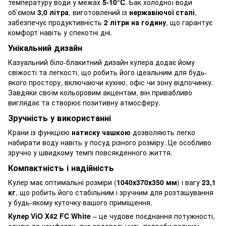
температуру води у межах
5-10°C
. Бак холодної води
об’ємом
3,0 літра
, виготовлений із
нержавіючої сталі
,
забезпечує продуктивність
2 літри на годину
, що гарантує
комфорт навіть у спекотні дні.
Унікальний дизайн
Казуальний біло-блакитний дизайн кулера додає йому
свіжості та легкості, що робить його ідеальним для будь-
якого простору, включаючи кухню, офіс чи зону відпочинку.
Завдяки своїм кольоровим акцентам, він привабливо
виглядає та створює позитивну атмосферу.
Зручність у використанні
Крани із функцією
натиску чашкою
дозволяють легко
набирати воду навіть у посуд різного розміру. Це особливо
зручно у швидкому темпі повсякденного життя.
Компактність і надійність
Кулер має оптимальні розміри (
1040х370х350 мм
) і вагу
23,1
кг
, що робить його стабільним і зручним для розташування
у будь-якому куточку вашого приміщення.
Кулер ViO Х42 FC White
– це чудове поєднання потужності,
стилю та комфорту, яке задовольнить потреби великої