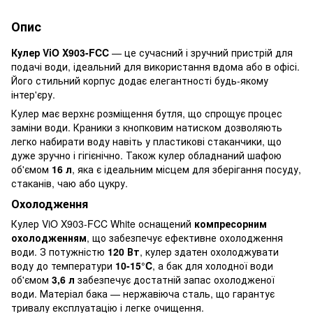
Опис
Кулер ViO X903-FCC
— це сучасний і зручний пристрій для
подачі води, ідеальний для використання вдома або в офісі.
Його стильний корпус додає елегантності будь-якому
інтер'єру.
Кулер має верхнє розміщення бутля, що спрощує процес
заміни води. Краники з кнопковим натиском дозволяють
легко набирати воду навіть у пластикові стаканчики, що
дуже зручно і гігієнічно. Також кулер обладнаний шафою
об'ємом
16 л
, яка є ідеальним місцем для зберігання посуду,
стаканів, чаю або цукру.
Охолодження
Кулер ViO X903-FCC White оснащений
компресорним
охолодженням
, що забезпечує ефективне охолодження
води. З потужністю
120 Вт
, кулер здатен охолоджувати
воду до температури
10-15°C
, а бак для холодної води
об'ємом
3,6 л
забезпечує достатній запас охолодженої
води. Матеріал бака — нержавіюча сталь, що гарантує
тривалу експлуатацію і легке очищення.