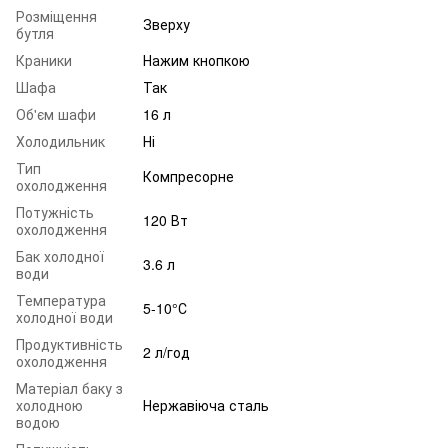
Розміщення
Зверху
бутля
Краники
Нажим кнопкою
Шафа
Так
Об'єм шафи
16 л
Холодильник
Ні
Тип
Компресорне
охолодження
Потужність
120 Вт
охолодження
Бак холодної
3.6 л
води
Температура
5-10°С
холодної води
Продуктивність
2 л/год
охолодження
Матеріал баку з
холодною
Нержавіюча сталь
водою