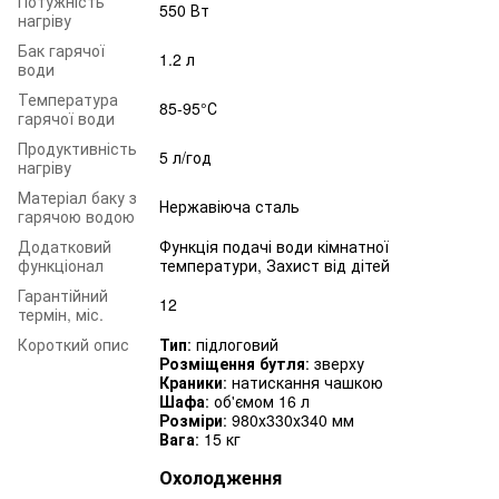
Потужність
550 Вт
нагріву
Бак гарячої
1.2 л
води
Температура
85-95°С
гарячої води
Продуктивність
5 л/год
нагріву
Матеріал баку з
Нержавіюча сталь
гарячою водою
Додатковий
Функція подачі води кімнатної
функціонал
температури, Захист від дітей
Гарантійний
12
термін, міс.
Короткий опис
Тип
: підлоговий
Розміщення бутля
: зверху
Краники
: натискання чашкою
Шафа
: об'ємом 16 л
Розміри
: 980х330х340 мм
Вага
: 15 кг
Охолодження