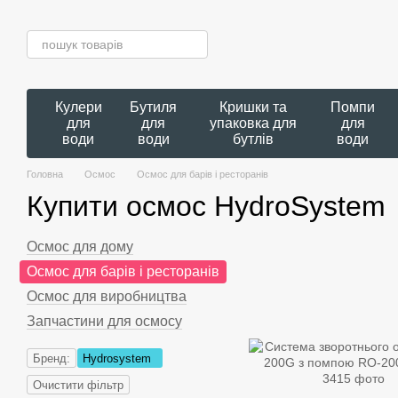
Перейти до основного контенту
Кулери
Бутиля
Кришки та
Помпи
для
для
упаковка для
для
води
води
бутлів
води
Головна
Осмос
Осмос для барів і ресторанів
Купити осмос HydroSystem
Осмос для дому
Осмос для барів і ресторанів
Осмос для виробництва
Запчастини для осмосу
Бренд:
Hydrosystem
Очистити фільтр