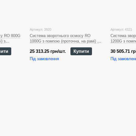
Артикул: 3920
Артикул: 4321
су RO 800G
Система зворотнього осмосу RO
Система звор
) з
1000G з помпою (проточна, на рамі) з
1200G з помпо
манометром RO-1000-0004
манометром 
пити
25 313.25 грн/шт.
Купити
30 505.71 гр
Під замовлення
Під замовлен