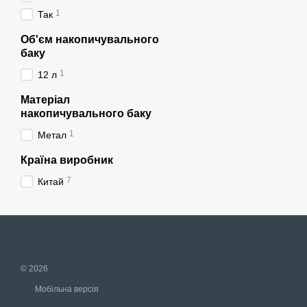
1
Так
Об'єм накопичувального
баку
1
12 л
Матеріал
накопичувального баку
1
Метал
Країна виробник
7
Китай
© 2026
Мобільна версія