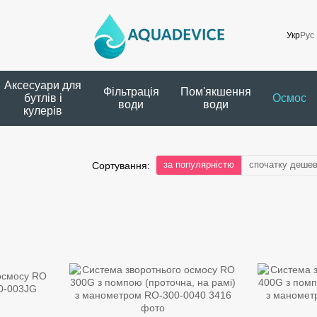
Укр
Рус
Аксесуари для
Фільтрація
Пом'якшення
бутлів і
Осмос
води
води
кулерів
за популярністю
спочатку деше
Сортування: