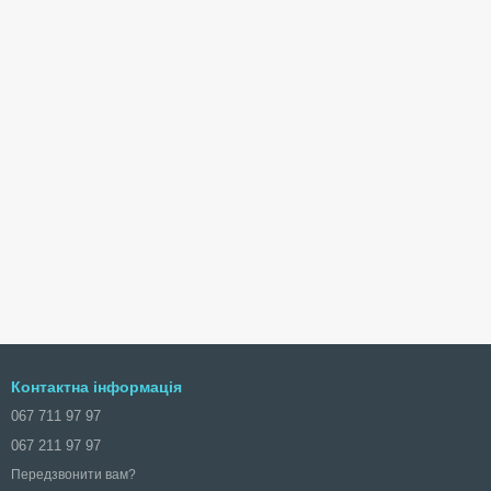
Контактна інформація
067 711 97 97
067 211 97 97
Передзвонити вам?