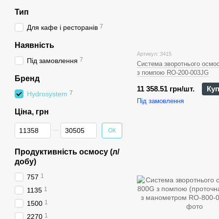
Тип
7
Для кафе і ресторанів
Наявність
Артикул: 3415
7
Під замовлення
Система зворотнього осмо
з помпою RO-200-003JG
Бренд
11 358.51 грн/шт.
Ку
7
Hydrosystem
Під замовлення
Ціна, грн
Від Ціна, грн
До Ціна, грн
ОК
Продуктивність осмосу (л/
добу)
1
757
1
1135
1
1500
1
2270