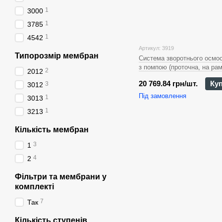
1
3000
1
3785
1
4542
Артикул: 3919
Типорозмір мембран
Система зворотнього осмо
з помпою (проточна, на рамі
2
2012
манометром RO-800-0004
20 769.84 грн/шт.
Ку
3
3012
Під замовлення
1
3013
1
3213
Кількість мембран
3
1
4
2
Фільтри та мембрани у
комплекті
7
Так
Кількість ступенів