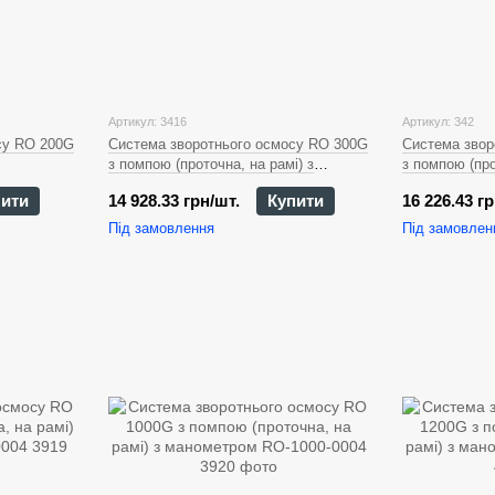
Артикул: 3416
Артикул: 342
су RO 200G
Система зворотнього осмосу RO 300G
Система звор
з помпою (проточна, на рамі) з
з помпою (про
манометром RO-300-0040
манометром 
пити
14 928.33 грн/шт.
Купити
16 226.43 гр
Під замовлення
Під замовлен