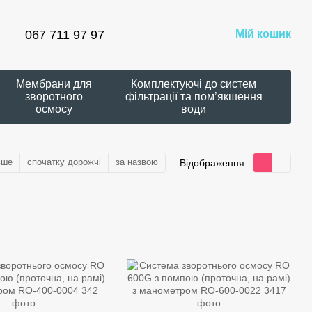
067 711 97 97
Мій кошик
Мембрани для
Комплектуючі до систем
зворотного
фільтрації та пом’якшення
осмосу
води
вше
спочатку дорожчі
за назвою
Відображення: