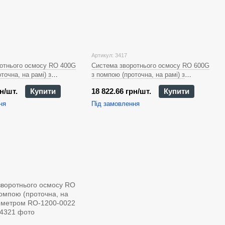
Артикул: 3417
отнього осмосу RO 400G
Система зворотнього осмосу RO 600G
точна, на рамі) з
з помпою (проточна, на рамі) з
RO-400-0004
манометром RO-600-0022
н/шт.
Купити
18 822.66 грн/шт.
Купити
ня
Під замовлення