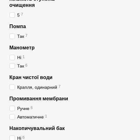
очищення
7
5
Помпа
7
Так
Манометр
1
Ні
6
Так
Кран чистої води
7
Крапля, одинарний
Промивання мембрани
6
Ручне
1
Автоматичне
Накопичувальний бак
6
Ні