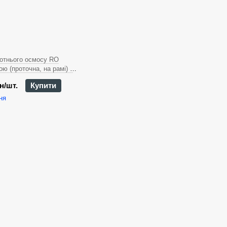
отнього осмосу RO
ю (проточна, на рамі) з
RO-1200-0022
н/шт.
Купити
ня