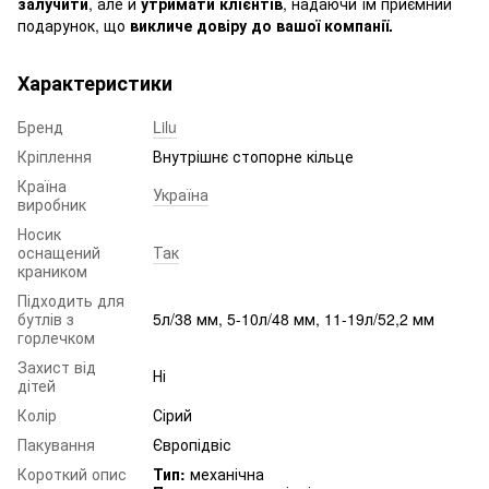
залучити
, але й
утримати клієнтів
, надаючи їм приємний
подарунок, що
викличе довіру до вашої компанії.
Характеристики
Бренд
Lilu
Кріплення
Внутрішнє стопорне кільце
Країна
Україна
виробник
Носик
оснащений
Так
краником
Підходить для
бутлів з
5л/38 мм, 5-10л/48 мм, 11-19л/52,2 мм
горлечком
Захист від
Ні
дітей
Колір
Сірий
Пакування
Європідвіс
Короткий опис
Тип:
механічна