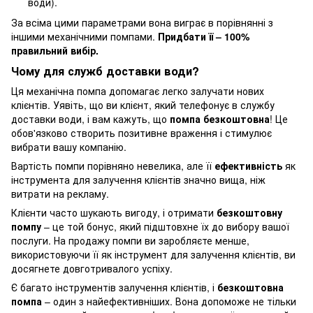
води).
За всіма цими параметрами вона виграє в порівнянні з
іншими механічними помпами.
Придбати її – 100%
правильний вибір.
Чому для служб доставки води?
Ця механічна помпа допомагає легко залучати нових
клієнтів. Уявіть, що ви клієнт, який телефонує в службу
доставки води, і вам кажуть, що
помпа безкоштовна
! Це
обов'язково створить позитивне враження і стимулює
вибрати вашу компанію.
Вартість помпи порівняно невелика, але її
ефективність
як
інструмента для залучення клієнтів значно вища, ніж
витрати на рекламу.
Клієнти часто шукають вигоду, і отримати
безкоштовну
помпу
– це той бонус, який підштовхне їх до вибору вашої
послуги. На продажу помпи ви заробляєте менше,
використовуючи її як інструмент для залучення клієнтів, ви
досягнете довготривалого успіху.
Є багато інструментів залучення клієнтів, і
безкоштовна
помпа
– один з найефективніших. Вона допоможе не тільки