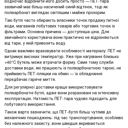
Водночас відрізнити його досить просто — ПЕТ-тара
зазвичай має більш насичений синій відтінок, тоді як
полікарбонат виглядає світлішим і майже прозорим.
Такі бутлі часто обирають власники точок продажу питної
води, магазинів побутових товарів або торгових точок із
фільтрами. Основна причина — доступніша ціна. Для
звичайного користувача вони практично не відрізняються
від тари, у якій привозять воду.
Однак важливо враховувати особливості матеріалу: ПЕТ не
витримує високих температур. Уже при нагріванні близько
+40°C бутель може втрачати форму. Саме тому служби
доставки води, які працюють із полікарбонатною тарою, не
приймають ПЕТ-пляшки на обмін — їх обладнання
передбачає гаряче миття.
Для регулярної доставки краще використовувати
полікарбонатні бутлі, адже вони розраховані на інтенсивну
експлуатацію. Натомість ПЕТ-тара чудово підходить для
побутового використання.
Також варто зазначити, що ПЕТ-бутлі більш чутливі до
механічних пошкоджень: під час транспортування, особливо
без належного захисту, вони швидше вкриваються