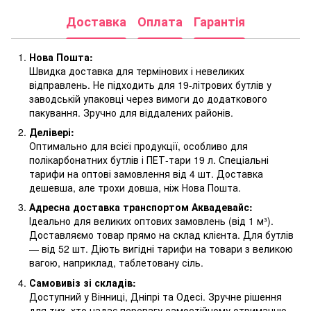
Доставка
Оплата
Гарантія
Нова Пошта:
Швидка доставка для термінових і невеликих
відправлень. Не підходить для 19-літрових бутлів у
заводській упаковці через вимоги до додаткового
пакування. Зручно для віддалених районів.
Делівері:
Оптимально для всієї продукції, особливо для
полікарбонатних бутлів і ПЕТ-тари 19 л. Спеціальні
тарифи на оптові замовлення від 4 шт. Доставка
дешевша, але трохи довша, ніж Нова Пошта.
Адресна доставка транспортом Аквадевайс:
Ідеально для великих оптових замовлень (від 1 м³).
Доставляємо товар прямо на склад клієнта. Для бутлів
— від 52 шт. Діють вигідні тарифи на товари з великою
вагою, наприклад, таблетовану сіль.
Самовивіз зі складів:
Доступний у Вінниці, Дніпрі та Одесі. Зручне рішення
для тих, хто надає перевагу самостійному отриманню