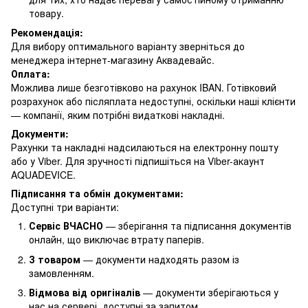
товару.
Рекомендація:
Для вибору оптимального варіанту зверніться до
менеджера інтернет-магазину Аквадевайс.
Оплата:
Можлива лише безготівково на рахунок IBAN. Готівковий
розрахунок або післяплата недоступні, оскільки наші клієнти
— компанії, яким потрібні видаткові накладні.
Документи:
Рахунки та накладні надсилаються на електронну пошту
або у Viber. Для зручності підпишіться на Viber-акаунт
AQUADEVICE.
Підписання та обмін документами:
Доступні три варіанти:
Сервіс ВЧАСНО
— зберігання та підписання документів
онлайн, що виключає втрату паперів.
З товаром
— документи надходять разом із
замовленням.
Відмова від оригіналів
— документи зберігаються у
нас на сервері, доступні за запитом.