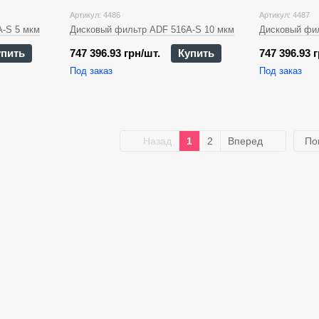
Артикул: 4486
Артикул: 4487
-S 5 мкм
Дисковый фильтр ADF 516A-S 10 мкм
Дисковый фил
упить
747 396.93 грн/шт.
Купить
747 396.93 
Под заказ
Под заказ
Назад
1
2
Вперед
По