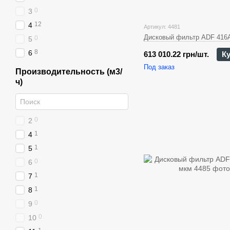
0
3
12
4
Артикул: 4481
Дисковый фильтр ADF 416A
0
5
8
6
613 010.22 грн/шт.
К
Под заказ
Производительность (м3/
ч)
0
2
1
4
1
5
0
6
1
7
1
8
0
9
0
10