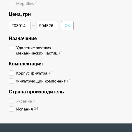
0
Megaflow
Цена, грн
От Цена, грн
До Цена, грн
OK
Назначение
Удаление жестких
24
механических частиц
Комплектация
24
Корпус фильтра
24
Фильтрующий компонент
Страна производитель
0
Украина
24
Испания