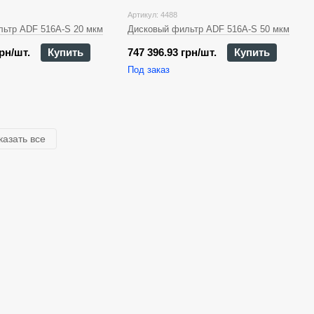
Артикул: 4488
ьтр ADF 516A-S 20 мкм
Дисковый фильтр ADF 516A-S 50 мкм
грн/шт.
Купить
747 396.93 грн/шт.
Купить
Под заказ
казать все