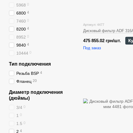
0
5968
4
6800
0
7460
Артикул: 4477
4
8200
Дисковый фильтр ADF 316A
0
8952
475 855.02 грн/шт.
К
4
9840
Под заказ
0
10444
Тип подключения
4
Резьба BSP
20
Фланец
Диаметр подключения
(дюймы)
0
3/4
0
1
0
1.5
4
2