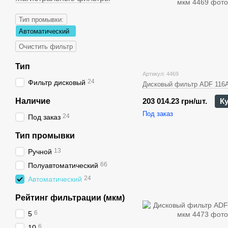
Тип промывки:
Автоматический
Очистить фильтр
Тип
Артикул: 4469
24
Фильтр дисковый
Дисковый фильтр ADF 116A
Наличие
203 014.23 грн/шт.
К
Под заказ
24
Под заказ
Тип промывки
13
Ручной
66
Полуавтоматический
24
Автоматический
Рейтинг фильтрации (мкм)
6
5
6
10