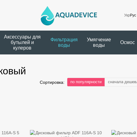
Укр
Рус
Аксессуары для
Фильтрация
Умягчение
бутылей и
Осмос
воды
воды
кулеров
сковый
по популярности
сначала дешев
Сортировка: