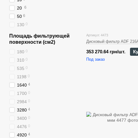
6
20
6
50
0
130
Площадь фильтрующей
Артикул: 4473
Дисковый фильтр ADF 216A
поверхности (см2)
0
353 270.64 грн/шт.
К
180
Под заказ
0
310
0
535
0
1198
4
1640
0
1700
0
2984
4
3280
0
3400
0
4476
4
4920