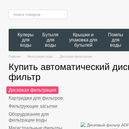
Перейти к основному контенту
Кулеры
Бутыля
Крышки и
Помпы
для
для
упаковка для
для
воды
воды
бутылей
воды
Главная
Фильтрация воды
Дисковая фильтрация
Купить автоматический ди
фильтр
Дисковая фильтрация
Картриджи для фильтров
Фильтрующие засыпки
Оборудование для
фильтрации воды
Магистральные фильтры