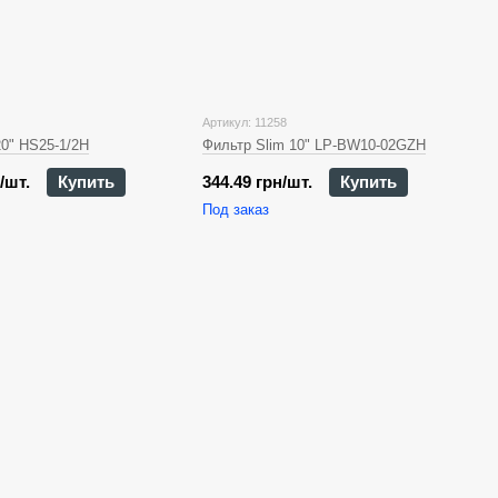
Артикул: 11258
20" HS25-1/2Н
Фильтр Slim 10" LP-BW10-02GZH
/шт.
Купить
344.49 грн/шт.
Купить
Под заказ