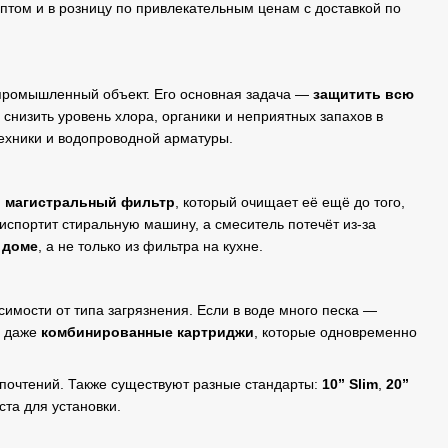
том и в розницу по привлекательным ценам с доставкой по
 промышленный объект. Его основная задача —
защитить всю
е снизить уровень хлора, органики и неприятных запахов в
техники и водопроводной арматуры.
й
магистральный фильтр
, который очищает её ещё до того,
 испортит стиральную машину, а смеситель потечёт из-за
 доме
, а не только из фильтра на кухне.
имости от типа загрязнения. Если в воде много песка —
ь даже
комбинированные картриджи
, которые одновременно
почтений. Также существуют разные стандарты:
10” Slim
,
20”
та для установки.