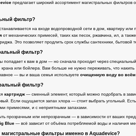
evice
предлагает широкий ассортимент магистральных фильтров оп
льный фильтр?
станавливается на входе водопроводной сети в дом, квартиру или
я
от механических примесей, таких как песок, ржавчина, ил, а такж
триджа. Это позволяет продлить срок службы сантехники, бытовой 
тральный фильтр?
цы попадает к вам в дом — но сначала проходит через специальны
о крана или бойлера. Вам больше не нужно переживать, что накипь
главное — вы и ваша семья используете
очищенную воду во всём
тральный фильтр?
ся
картридж
— сменный элемент, который можно подобрать в завис
вый. Если ощущается запах хлора — стоит выбрать угольный. Ест
ими примесями, и с неприятными запахами.
ыть прозрачным или непрозрачным — в зависимости от ваших пред
ig Blue
— всё зависит от объёма потребляемой воды и наличия мес
ь магистральные фильтры именно в Aquadevice?