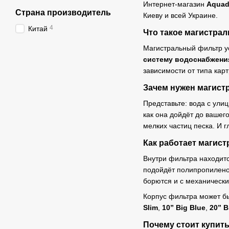
Интернет-магазин
Aquad
Страна производитель
Киеву и всей Украине.
4
Китай
Что такое магистра
Магистральный фильтр у
систему водоснабжени
зависимости от типа кар
Зачем нужен магис
Представьте: вода с ули
как она дойдёт до вашег
мелких частиц песка. И 
Как работает магис
Внутри фильтра находит
подойдёт полипропилено
борются и с механическ
Корпус фильтра может б
Slim
,
10” Big Blue
,
20” B
Почему стоит купит