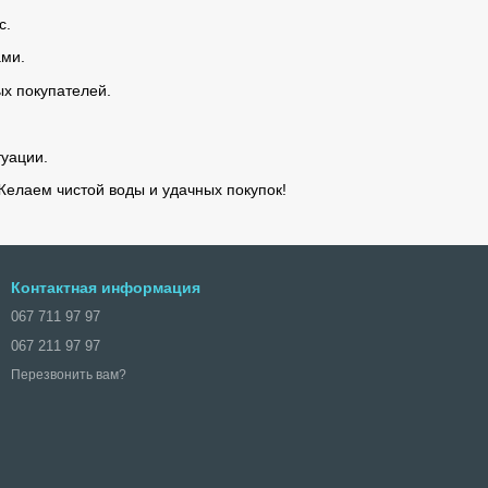
с.
ами.
х покупателей.
уации.
Желаем чистой воды и удачных покупок!
Контактная информация
067 711 97 97
067 211 97 97
Перезвонить вам?