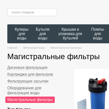
Перейти к основному контенту
Кулеры
Бутыля
Крышки и
Помпы
для
для
упаковка для
для
воды
воды
бутылей
воды
Главная
Фильтрация воды
Магистральные фильтры
Магистральные фильтры
Дисковая фильтрация
Картриджи для фильтров
Фильтрующие засыпки
Оборудование для
фильтрации воды
Магистральные фильтры