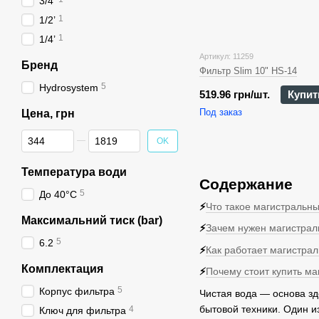
3/4’
1
1/2’
1
1/4’
Артикул: 11259
Бренд
Фильтр Slim 10" HS-14
5
Hydrosystem
519.96 грн/шт.
Купит
Под заказ
Цена, грн
От Цена, грн
До Цена, грн
OK
Температура води
Содержание
5
До 40°C
⚡
Что такое магистральн
Максимальний тиск (bar)
⚡
Зачем нужен магистра
5
6.2
⚡
Как работает магистра
Комплектация
⚡
Почему стоит купить м
5
Корпус фильтра
Чистая вода — основа зд
бытовой техники. Один и
4
Ключ для фильтра