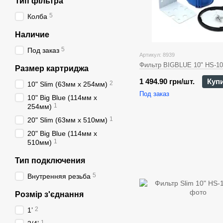
Тип фільтра
5
Колба
Наличие
5
Под заказ
Артикул: 8939
Фильтр BIGBLUE 10" HS-1
Размер картриджа
1 494.90 грн/шт.
Куп
2
10" Slim (63мм x 254мм)
Под заказ
10" Big Blue (114мм х
1
254мм)
1
20" Slim (63мм x 510мм)
20" Big Blue (114мм х
1
510мм)
Тип подключения
5
Внутренняя резьба
Розмір з'єднання
2
1’
1