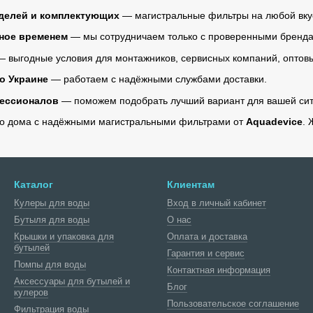
делей и комплектующих
— магистральные фильтры на любой вку
нное временем
— мы сотрудничаем только с проверенными бренд
 выгодные условия для монтажников, сервисных компаний, оптовы
о Украине
— работаем с надёжными службами доставки.
ессионалов
— поможем подобрать лучший вариант для вашей сит
го дома с надёжными магистральными фильтрами от
Aquadevice
. 
Каталог
Клиентам
Кулеры для воды
Вход в личный кабинет
Бутыля для воды
О нас
Крышки и упаковка для
Оплата и доставка
бутылей
Гарантия и сервис
Помпы для воды
Контактная информация
Аксессуары для бутылей и
Блог
кулеров
Пользовательское соглашение
Фильтрация воды