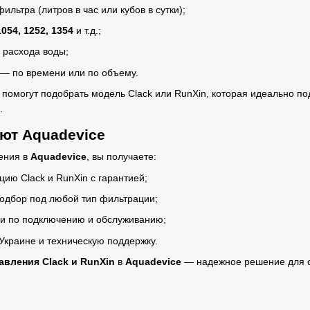
ильтра (литров в час или кубов в сутки);
1054, 1252, 1354
и т.д.;
 расхода воды;
— по времени или по объему.
помогут подобрать модель Clack или RunXin, которая идеально по
.
ют Aquadevice
ения в
Aquadevice
, вы получаете:
ию Clack и RunXin с гарантией;
одбор под любой тип фильтрации;
и по подключению и обслуживанию;
Украине и техническую поддержку.
авления Clack и RunXin
в
Aquadevice
— надежное решение для с