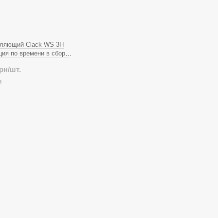
вляющий Clack WS 3H
ия по времени в сборе
грн/шт.
и