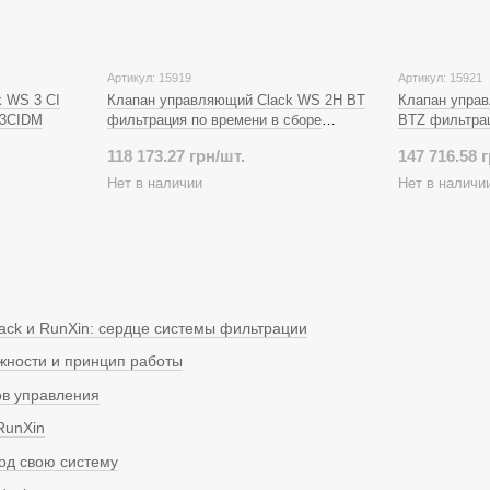
Артикул: 15919
Артикул: 15921
 WS 3 CI
Клапан управляющий Clack WS 2H BT
Клапан упра
V3CIDM
фильтрация по времени в сборе
BTZ фильтрац
V2HBTZ
V3HBTZ
118 173.27 грн/шт.
147 716.58 
Нет в наличии
Нет в наличи
ack и RunXin: сердце системы фильтрации
жности и принцип работы
ов управления
RunXin
од свою систему