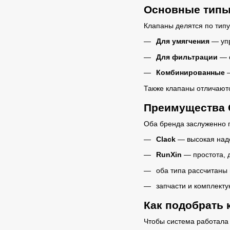
Основные типы
Клапаны делятся по тип
Для умягчения
— упр
Для фильтрации
— о
Комбинированные
—
Также клапаны отличаютс
Преимущества C
Оба бренда заслуженно п
Clack
— высокая наде
RunXin
— простота, 
оба типа рассчитаны 
запчасти и комплекту
Как подобрать 
Чтобы система работала