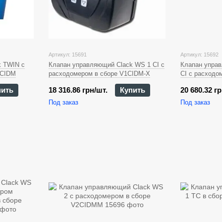
Артикул: 15691
Артикул: 15692
k TWIN с
Клапан управляющий Clack WS 1 CI с
Клапан управ
TCIDM
расходомером в сборе V1CIDM-X
CI с расходо
V125CIDM-X
пить
18 316.86 грн/шт.
Купить
20 680.32 гр
Под заказ
Под заказ