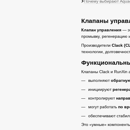
⚡
Почему выбирают Aqua
Клапаны управл
Клапан управления
— э
промывку, регенерацию 
Производители
Clack (С
технологии, долговечност
Функциональны
Клапаны Clack и RunXin 
выполняют
обратну
инициируют
регенер
контролируют
напра
могут работать
по вр
обеспечивают стабил
Это «умные» компоненты,