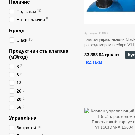
Наличие
10
Под заказ
5
Нет в наличии
Бренд
Артикул: 15689
Клапан управляющий Clac
15
Clack
расходомером в сборе V1
Продуктивність клапана
33 383.94 грн/шт.
Ку
(м3/год)
Под заказ
2
6
2
8
3
13
3
26
2
28
2
56
Управління
10
За тратой