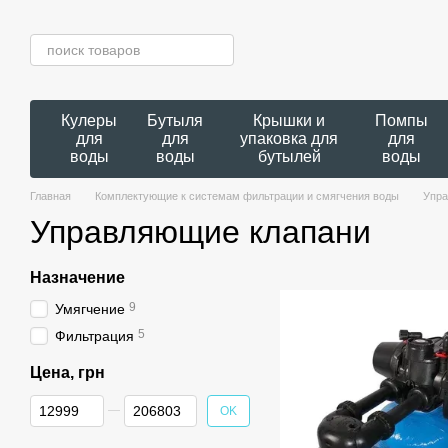
Перейти к основному контенту
Кулеры
Бутыля
Крышки и
Помпы
для
для
упаковка для
для
воды
воды
бутылей
воды
Главная
Комплектующие к системам фильтрации и смягчения воды
Упра
Управляющие клапани
Назначение
9
Умягчение
5
Фильтрация
Цена, грн
От Цена, грн
До Цена, грн
OK