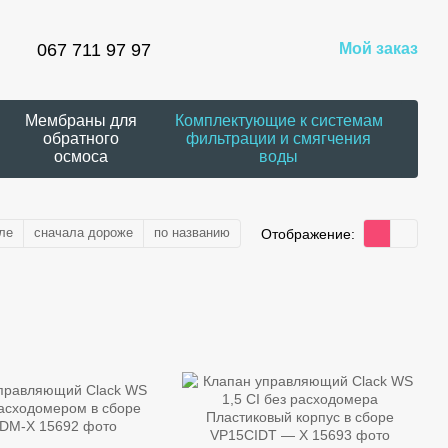
067 711 97 97
Мой заказ
Мембраны для
Комплектующие к системам
обратного
фильтрации и смягчения
осмоса
воды
ле
сначала дороже
по названию
Отображение: