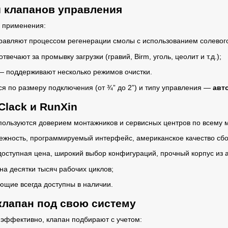
 клапанов управления
у применения:
авляют процессом регенерации смолы с использованием солевого
твечают за промывку загрузки (гравий, Birm, уголь, цеолит и т.д.);
 поддерживают несколько режимов очистки.
я по размеру подключения (от ¾” до 2”) и типу управления —
авт
lack и RunXin
ользуются доверием монтажников и сервисных центров по всему м
жность, программируемый интерфейс, американское качество сбо
доступная цена, широкий выбор конфигураций, прочный корпус из
на десятки тысяч рабочих циклов;
ющие всегда доступны в наличии.
клапан под свою систему
 эффективно, клапан подбирают с учетом: