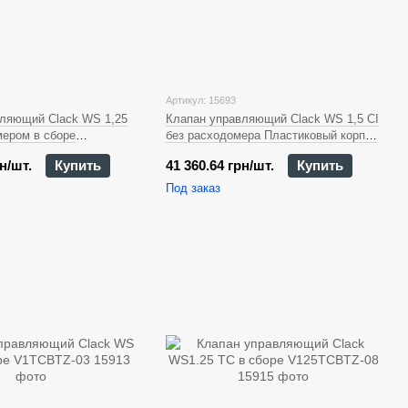
Артикул: 15693
ляющий Clack WS 1,25
Клапан управляющий Clack WS 1,5 CI
мером в сборе
без расходомера Пластиковый корпус
в сборе VP15CIDT — X
н/шт.
Купить
41 360.64 грн/шт.
Купить
Под заказ