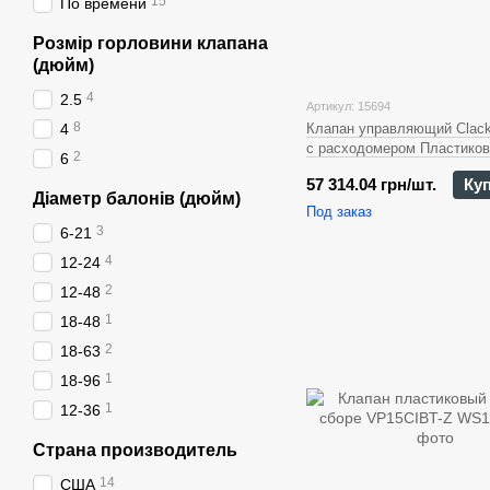
15
По времени
Розмір горловини клапана
(дюйм)
4
2.5
Артикул: 15694
8
4
Клапан управляющий Clack
с расходомером Пластиков
2
6
в сборе VP15CIDM-X
57 314.04 грн/шт.
Ку
Діаметр балонів (дюйм)
Под заказ
3
6-21
4
12-24
2
12-48
1
18-48
2
18-63
1
18-96
1
12-36
Страна производитель
14
США