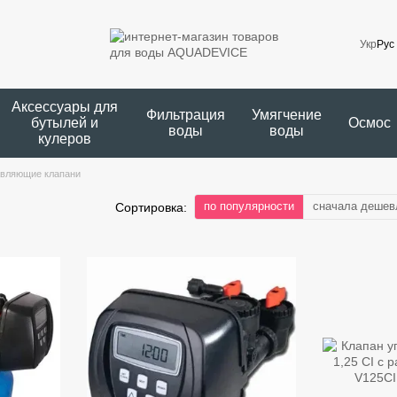
Укр
Рус
Аксессуары для
Фильтрация
Умягчение
бутылей и
Осмос
воды
воды
кулеров
вляющие клапани
по популярности
сначала дешев
Сортировка: