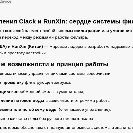
device
ения Clack и RunXin: сердце системы фи
то ключевой элемент любой системы
фильтрации
или
умягчения
и переход между режимами работы фильтра.
ША)
и
RunXin (Китай)
— мировые лидеры в разработке надежных а
ь и простоту настройки.
е возможности и принцип работы
автоматически управляют циклами системы водоочистки:
ю промывку
фильтрующей загрузки;
ацию
ионообменной смолы в умягчителях;
вление потоков воды
в зависимости от режима работы;
емени или по объему воды
(счётчиковое управление);
ьное качество воды без ручного вмешательства.
 которые обеспечивают полную автономность системы и значитель