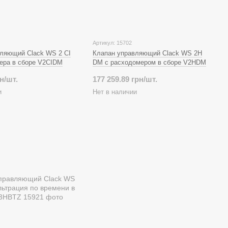
Артикул: 15702
ляющий Clack WS 2 CI
Клапан управляющий Clack WS 2H
ера в сборе V2CIDM
DM ​​с расходомером в сборе V2HDM
н/шт.
177 259.89 грн/шт.
и
Нет в наличии