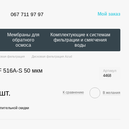
067 711 97 97
Мой заказ
Мембраны для
Комплектующие к системам
обратного
фильтрации и смягчения
осмоса
воды
овая фильтрация
Дисковая фильтрация Azud
 516A-S 50 мкм
Артикул
4468
шт.
К сравнению
В желания
пительной скидки