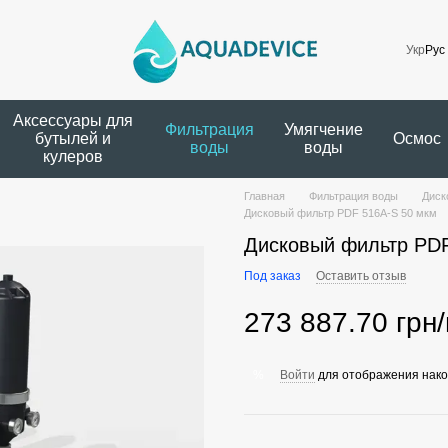
Укр
Рус
Аксессуары для
Фильтрация
Умягчение
бутылей и
Осмос
воды
воды
кулеров
Главная
Фильтрация воды
Диск
Дисковый фильтр PDF 516A-S 50 мкм
Дисковый фильтр PDF
Под заказ
Оставить отзыв
273 887.70 грн/
Войти
для отображения нако
%