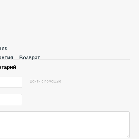
ние
антия
Возврат
нтарий
Войти с помощью