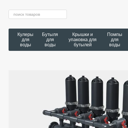
Перейти к основному контенту
Кулеры
Бутыля
Крышки и
Помпы
для
для
упаковка для
для
воды
воды
бутылей
воды