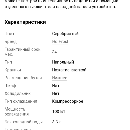
можете настроить интенсивность подсветки с помощью
отдельного выключателя на задней панели устройства.
Характеристики
Цвет
Серебристый
Бренд
HotFrost
Гарантийный срок,
24
мес.
Тип
Напольный
Краники
Нажатие кнопкой
Размещение бутля
Нижнее
Шкаф
Нет
Холодильник
Нет
Тип охлаждения
Компрессорное
Мощность
100 Вт
охлаждения
Бак холодной воды
3.6 л
Температура