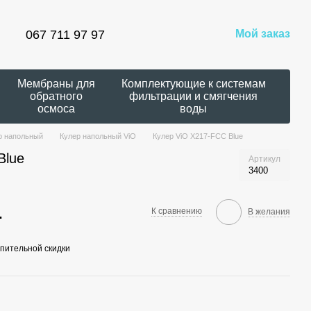
067 711 97 97
Мой заказ
Мембраны для
Комплектующие к системам
обратного
фильтрации и смягчения
осмоса
воды
р напольный
Кулер напольный ViO
Кулер ViO X217-FСC Blue
Blue
Артикул
3400
.
К сравнению
В желания
пительной скидки