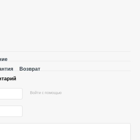
ние
антия
Возврат
нтарий
Войти с помощью