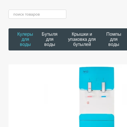
Перейти к основному контенту
Кулеры
Бутыля
Крышки и
Помпы
для
для
упаковка для
для
воды
воды
бутылей
воды