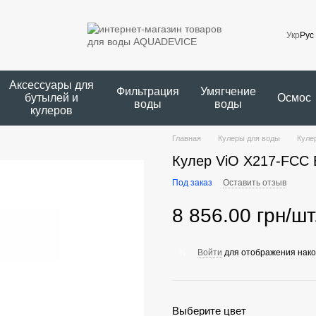
Укр
Рус
Аксессуары для
Фильтрация
Умягчение
бутылей и
Осмос
воды
воды
кулеров
Главная
Кулеры для воды
Куле
Кулер ViO X217-FСC 
Под заказ
Оставить отзыв
8 856.00 грн/шт
Войти
для отображения нако
%
Выберите цвет