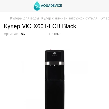
Кулеры для воды
Кулер с нижней загрузкой бутыля
Кулер
Кулер ViO X601-FCB Black
Артикул:
186
1 отзыв