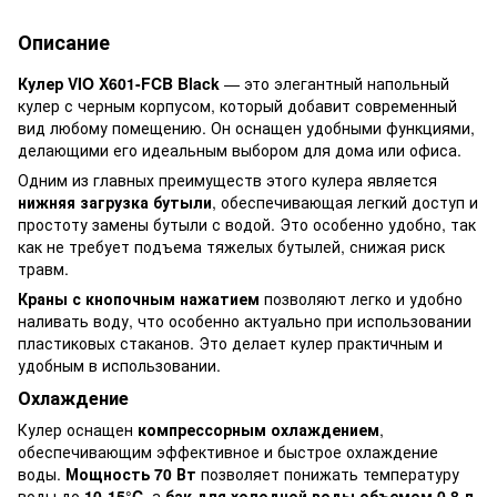
Описание
Кулер VIO X601-FCB Black
— это элегантный напольный
кулер с черным корпусом, который добавит современный
вид любому помещению. Он оснащен удобными функциями,
делающими его идеальным выбором для дома или офиса.
Одним из главных преимуществ этого кулера является
нижняя загрузка бутыли
, обеспечивающая легкий доступ и
простоту замены бутыли с водой. Это особенно удобно, так
как не требует подъема тяжелых бутылей, снижая риск
травм.
Краны с кнопочным нажатием
позволяют легко и удобно
наливать воду, что особенно актуально при использовании
пластиковых стаканов. Это делает кулер практичным и
удобным в использовании.
Охлаждение
Кулер оснащен
компрессорным охлаждением
,
обеспечивающим эффективное и быстрое охлаждение
воды.
Мощность 70 Вт
позволяет понижать температуру
воды до
10-15°C
, а
бак для холодной воды объемом 0,8 л