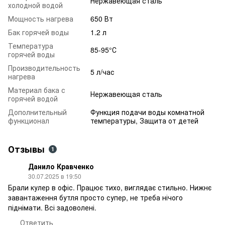
Нержавеющая сталь
холодной водой
Мощность нагрева
650 Вт
Бак горячей воды
1.2 л
Температура
85-95°С
горячей воды
Производительность
5 л/час
нагрева
Материал бака с
Нержавеющая сталь
горячей водой
Дополнительный
Функция подачи воды комнатной
функционал
температуры, Защита от детей
Отзывы
1
Данило Кравченко
30.07.2025 в 19:50
Брали кулер в офіс. Працює тихо, виглядає стильно. Нижнє
завантаження бутля просто супер, не треба нічого
піднімати. Всі задоволені.
Ответить