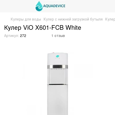
Кулеры для воды
Кулер с нижней загрузкой бутыля
Кулер
Кулер ViO X601-FCB White
Артикул:
272
1 отзыв