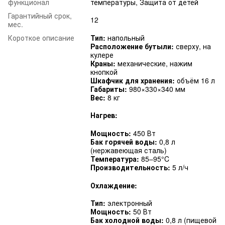
функционал
температуры, Защита от детей
Гарантийный срок,
12
мес.
Короткое описание
Тип:
напольный
Расположение бутыли:
сверху, на
кулере
Краны:
механические, нажим
кнопкой
Шкафчик для хранения:
объём 16 л
Габариты:
980×330×340 мм
Вес:
8 кг
Нагрев:
Мощность:
450 Вт
Бак горячей воды:
0,8 л
(нержавеющая сталь)
Температура:
85–95°C
Производительность:
5 л/ч
Охлаждение:
Тип:
электронный
Мощность:
50 Вт
Бак холодной воды:
0,8 л (пищевой