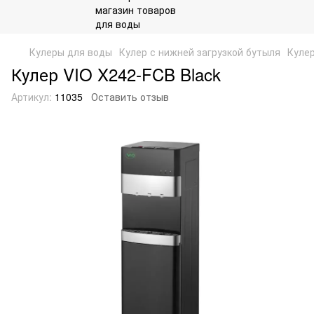
Кулеры для воды
Кулер с нижней загрузкой бутыля
Кулер
Кулер VIO X242-FCB Black
Артикул:
11035
Оставить отзыв