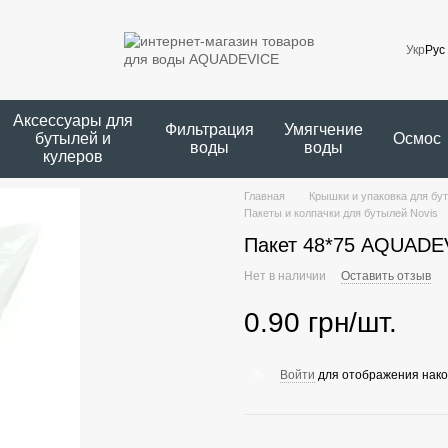
Укр
Рус
Аксессуары для
Фильтрация
Умягчение
бутылей и
Осмос
воды
воды
кулеров
Главная
Крышки и упаковка для бу
Пакеты и колпачки для бутылей Novis
Пакет 48*75 AQUADE
Нет в наличии
Оставить отзыв
0.90 грн/шт.
Войти
для отображения нако
%