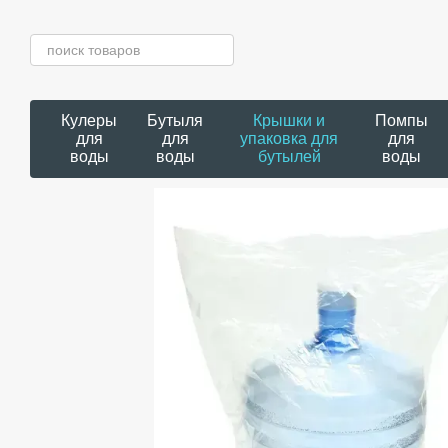
Перейти к основному контенту
Кулеры
Бутыля
Крышки и
Помпы
для
для
упаковка для
для
воды
воды
бутылей
воды