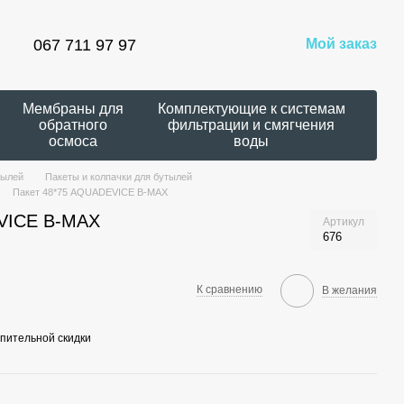
067 711 97 97
Мой заказ
Мембраны для
Комплектующие к системам
обратного
фильтрации и смягчения
осмоса
воды
тылей
Пакеты и колпачки для бутылей
Пакет 48*75 AQUADEVICE B-MAX
VICE B-MAX
Артикул
676
К сравнению
В желания
пительной скидки