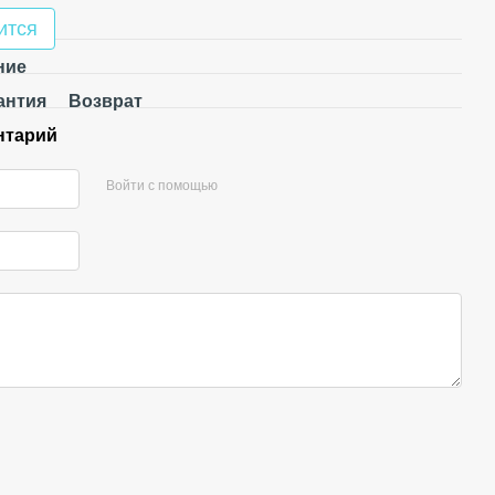
ится
ние
антия
Возврат
нтарий
Войти с помощью