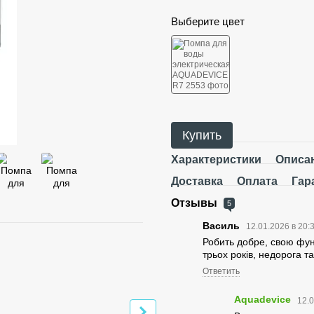
Выберите цвет
Купить
Характеристики
Описа
Доставка
Оплата
Гар
Отзывы
5
Василь
12.01.2026 в 20:
Вместе дешевле
Робить добре, свою фун
трьох років, недорога т
Ответить
Aquadevice
12.0