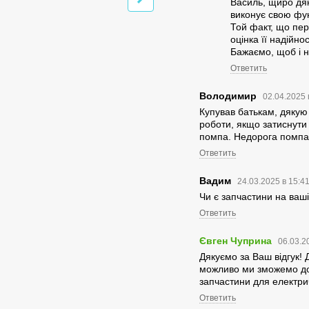
Василь, щиро дяк
виконує свою фу
Той факт, що пе
оцінка її надійнос
Бажаємо, щоб і н
Помпа для воды
Переходн
электрическая
бутылей 
Ответить
AQUADEVICE R7
97.20 грн
276.36 грн
Володимир
02.04.2025 
Купував батькам, дякую
778.96 грн
роботи, якщо затиснути 
819.96 грн
помпа. Недорога помпа,
Ответить
Вадим
24.03.2025 в 15:4
Чи є запчастини на ваш
Ответить
Євген Чуприна
06.03.2
Дякуємо за Ваш відгук! 
можливо ми зможемо до
запчастини для електри
Ответить