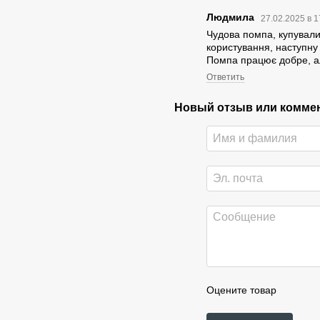
Людмила
27.02.2025 в 
Чудова помпа, купували
користування, наступну
Помпа працює добре, а
Ответить
Новый отзыв или комме
Оцените товар