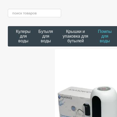
Перейти к основному контенту
Кулеры
Бутыля
Крышки и
Помпы
для
для
упаковка для
для
воды
воды
бутылей
воды