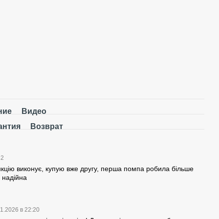
ние
Видео
антия
Возврат
32
Вместе 
кцію виконує, купую вже другу, перша помпа робила більше
а надійна
1.2026 в 22:20