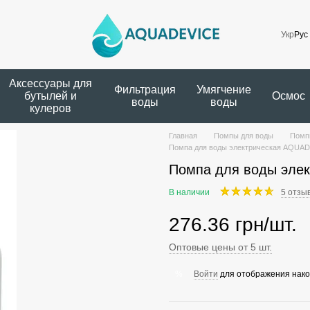
Укр
Рус
Аксессуары для
Фильтрация
Умягчение
бутылей и
Осмос
воды
воды
кулеров
Главная
Помпы для воды
Помп
Помпа для воды электрическая AQUA
Помпа для воды эле
В наличии
5 отзы
276.36 грн/шт.
Оптовые цены от 5 шт.
Войти
для отображения нако
%