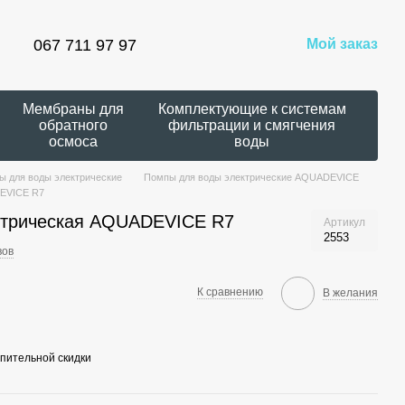
067 711 97 97
Мой заказ
Мембраны для
Комплектующие к системам
обратного
фильтрации и смягчения
осмоса
воды
ы для воды электрические
Помпы для воды электрические AQUADEVICE
DEVICE R7
ктрическая AQUADEVICE R7
Артикул
2553
вов
К сравнению
В желания
пительной скидки