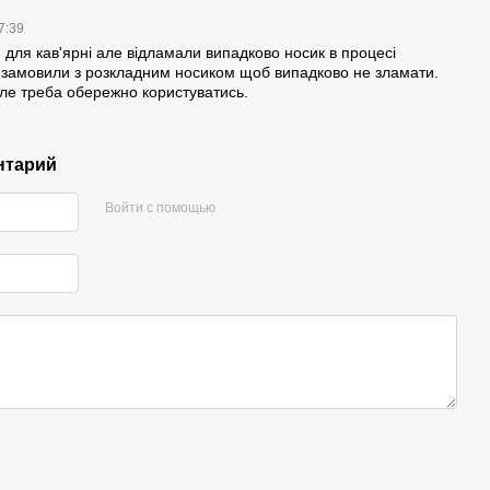
17:39
 для кав'ярні але відламали випадково носик в процесі
 замовили з розкладним носиком щоб випадково не зламати.
ле треба обережно користуватись.
нтарий
Войти с помощью