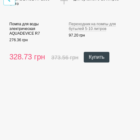
Помпа для воды
Переходник на помпы для
электрическая
бутылей 5-10 литров
AQUADEVICE R7
97.20 грн
276.36 грн
328.73 грн
373.56 грн
Купить