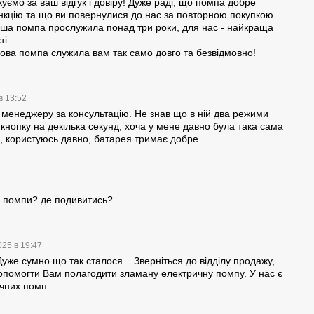
уємо за ваш відгук і довіру! Дуже раді, що помпа добре
нкцію та що ви повернулися до нас за повторною покупкою.
рша помпа прослужила понад три роки, для нас - найкраща
ті.
ова помпа служила вам так само довго та безвідмовно!
ик на помпы для
Серый чехол для бутыля
Помпа для 
5-10 литров
19л.
электричес
AQUADEVIC
446.40 грн
276.36 грн
в 13:52
 менеджеру за консультацію. Не знав що в ній два режими
701.08
кнопку на декілька секунд, хоча у мене давно була така сама
Купить
 користуюсь давно, батарея тримає добре.
1
і помпи? де подивитись?
025 в 19:47
Дуже сумно що так сталося... Зверніться до відділу продажу,
помогти Вам полагодити зламану електричну помпу. У нас є
чних помп.