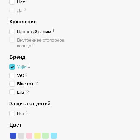
1
Нет
0
Да
Крепление
1
Цанговый зажим
Внутреннее стопорное
0
кольцо
Бренд
1
Yujin
2
ViO
2
Blue rain
23
Lilu
Защита от детей
1
Нет
Цвет