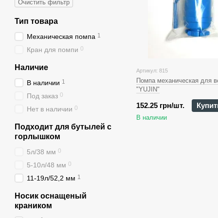
Очистить фильтр
Тип товара
1
Механическая помпа
0
Кран для помпи
Наличие
Артикул: 815
Помпа механическая для 
1
В наличии
"YUJIN"
0
Под заказ
152.25 грн/шт.
Купит
0
Нет в наличии
В наличии
Подходит для бутылей с
горлышком
0
5л/38 мм
0
5-10л/48 мм
1
11-19л/52,2 мм
Носик оснащеный
краником