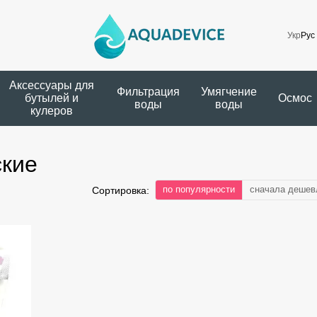
Укр
Рус
Аксессуары для
Фильтрация
Умягчение
бутылей и
Осмос
воды
воды
кулеров
ские
по популярности
сначала дешев
Сортировка: