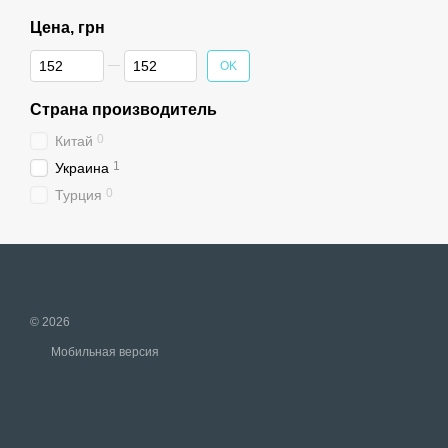
Цена, грн
От Цена, грн
До Цена, грн
OK
Страна производитель
0
Китай
1
Украина
0
Турция
© 2026
Мобильная версия