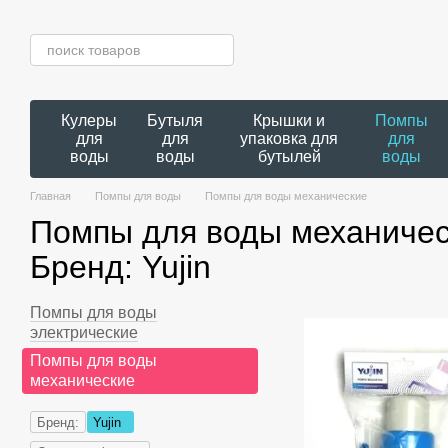
Перейти к основному контенту
Кулеры
Бутыля
Крышки и
Помпы
для
для
упаковка для
для
воды
воды
бутылей
воды
Главная
Помпы для воды
Помпы для воды механические
Помпы для воды механиче
Бренд: Yujin
Помпы для воды
электрические
Помпы для воды
механические
Бренд:
Yujin