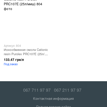
Артикул: 804
Ионообменная смола Cationic
resin Purolex PRC107E (25л/
миш)
133.47 грн/л
Под заказ
067 711 97 97
067 211 97 97
Контактная информация
Полная версия сайта