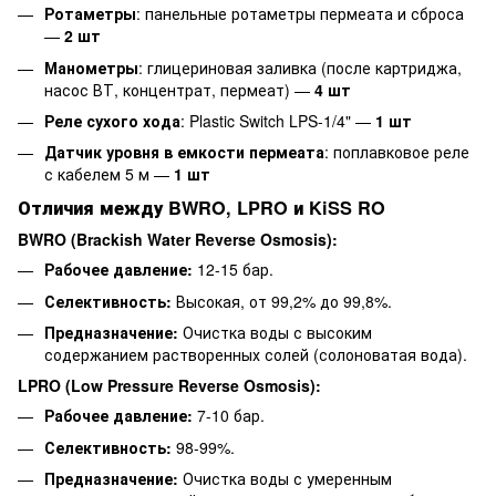
Ротаметры
: панельные ротаметры пермеата и сброса
—
2 шт
Манометры
: глицериновая заливка (после картриджа,
насос ВТ, концентрат, пермеат) —
4 шт
Реле сухого хода
: Plastic Switch LPS-1/4" —
1 шт
Датчик уровня в емкости пермеата
: поплавковое реле
с кабелем 5 м —
1 шт
Отличия между BWRO, LPRO и KiSS RO
BWRO (Brackish Water Reverse Osmosis):
Рабочее давление:
12-15 бар.
Селективность:
Высокая, от 99,2% до 99,8%.
Предназначение:
Очистка воды с высоким
содержанием растворенных солей (солоноватая вода).
LPRO (Low Pressure Reverse Osmosis):
Рабочее давление:
7-10 бар.
Селективность:
98-99%.
Предназначение:
Очистка воды с умеренным