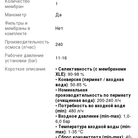
Количество
1
мембран
Манометр
Да
Фильтры и
мембраны в
Нет
комплекте
Производительность
240
осмоса (л/час)
Рабочее давление
11-16
установки (bar)
Короткое описание
•
Селективность (с мембранами
XLE)
: 90-98 %
•
Конверсия (пермеат / входная
вода)
: 50-85 %
•
Номинальная
производительность по пермеату
(очищенная вода)
: 200-240 л/ч
•
Потребность во входной воде
(min)
: 480 л/ч
•
Входное давление (min-max)
: 1,0-
6,0 бар
•
Температура входной воды (min-
max)
: 1-35 °C
•
Сброс концентрата (min-max)
: 40-