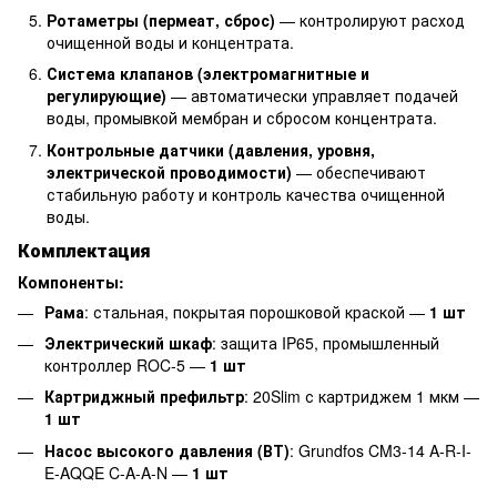
Ротаметры (пермеат, сброс)
— контролируют расход
очищенной воды и концентрата.
Система клапанов (электромагнитные и
регулирующие)
— автоматически управляет подачей
воды, промывкой мембран и сбросом концентрата.
Контрольные датчики (давления, уровня,
электрической проводимости)
— обеспечивают
стабильную работу и контроль качества очищенной
воды.
Комплектация
Компоненты:
Рама
: стальная, покрытая порошковой краской —
1 шт
Электрический шкаф
: защита IP65, промышленный
контроллер ROC-5 —
1 шт
Картриджный префильтр
: 20Slim с картриджем 1 мкм —
1 шт
Насос высокого давления (ВТ)
: Grundfos CM3-14 A-R-I-
E-AQQE C-A-A-N —
1 шт