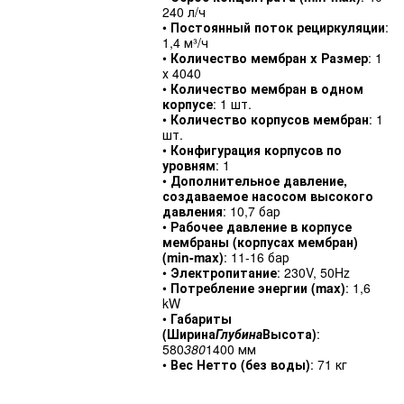
240 л/ч
•
Постоянный поток рециркуляции
:
1,4 м³/ч
•
Количество мембран x Размер
: 1
х 4040
•
Количество мембран в одном
корпусе
: 1 шт.
•
Количество корпусов мембран
: 1
шт.
•
Конфигурация корпусов по
уровням
: 1
•
Дополнительное давление,
создаваемое насосом высокого
давления
: 10,7 бар
•
Рабочее давление в корпусе
мембраны (корпусах мембран)
(min-max)
: 11-16 бар
•
Электропитание
: 230V, 50Hz
•
Потребление энергии (max)
: 1,6
kW
•
Габариты
(Ширина
Глубина
Высота)
:
580
380
1400 мм
•
Вес Нетто (без воды)
: 71 кг