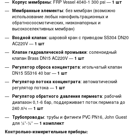
Корпус мембраны
: FRP Vessel 4040-1 300 psi —
1 шт
Мембранные элементы
: без мембран (возможно
использование любых нанофильтрационных и
обратносоосмотических, низконапорных и
высокоселективных мембран)
Входной клапан
: шаровой кран с приводом SS304 DN20
AC220V —
1 шт
Клапан гидравлической промывки
: соленоидный
клапан Brass DN15 AC220V —
1 шт
Регулятор сброса концентрата
: игольчатый клапан
DN15 SS316 40 bar —
1 шт
Регулятор потока концентрата
: автоматический
регулятор потока —
1 шт
Регулятор обратного давления пермеата
: рабочий
диапазон 0,1-6 бар, поддерживает поток пермеата до
240 л/ч —
1 шт
Трубопроводы
: трубы и фитинги PVC PN16, John Guest
для ¼”-½” —
1 комплект
Контрольно-измерительные приборы: