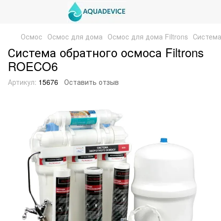
Осмос
Осмос для дома
Осмос для дома Filtrons
Система
Система обратного осмоса Filtrons
ROECO6
Артикул:
15676
Оставить отзыв