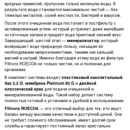
вредных примесей, пропуская только молекулы воды. В
результате вода становится максимально чистой — без
тяжелых металлов, солей жёсткости, бактерий и вирусов.
После этого очищенная вода поступает в постфильтр с
активированным углем, который устраняет даже малейшие
остаточные запахи и придаёт воде приятный свежий вкус.
Завершающий, шестой этап —
минерализатор
, который
возвращает воде природную пользу, насыщая её
необходимыми микроэлементами, такими как кальций,
магний и натрий. Именно благодаря этому вода из фильтра
Filtrons ROECO6 не только чистая, но и полезная для
организма.
В комплект системы входят
пластиковый накопительный
бак 2,2 G
,
мембрана Platinum 80 G
и
двойной
классический кран
для подачи очищенной и
минерализованной воды. Такой набор делает систему
полностью готовой к установке и удобной в использовании.
Filtrons ROECO6
— это отличный выбор для тех, кто ищет
баланс между высоким качеством и доступной ценой. Она
не требует сложного обслуживания, имеет долгий срок
службы и гарантирует постоянный запас кристально