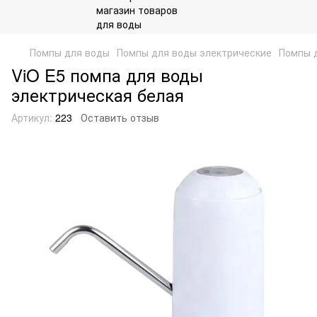
Помпы для воды
Помпы для воды электрические
Помпы д
ViO E5 помпа для воды
электрическая белая
Артикул:
223
Оставить отзыв