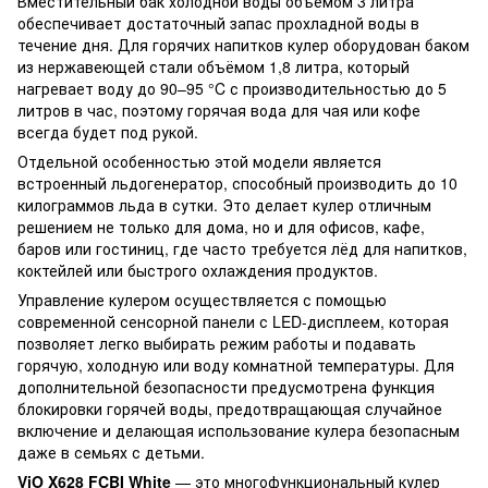
Вместительный бак холодной воды объёмом 3 литра
обеспечивает достаточный запас прохладной воды в
течение дня. Для горячих напитков кулер оборудован баком
из нержавеющей стали объёмом 1,8 литра, который
нагревает воду до 90–95 °C с производительностью до 5
литров в час, поэтому горячая вода для чая или кофе
всегда будет под рукой.
Отдельной особенностью этой модели является
встроенный льдогенератор, способный производить до 10
килограммов льда в сутки. Это делает кулер отличным
решением не только для дома, но и для офисов, кафе,
баров или гостиниц, где часто требуется лёд для напитков,
коктейлей или быстрого охлаждения продуктов.
Управление кулером осуществляется с помощью
современной сенсорной панели с LED-дисплеем, которая
позволяет легко выбирать режим работы и подавать
горячую, холодную или воду комнатной температуры. Для
дополнительной безопасности предусмотрена функция
блокировки горячей воды, предотвращающая случайное
включение и делающая использование кулера безопасным
даже в семьях с детьми.
ViO X628 FCBI White
— это многофункциональный кулер