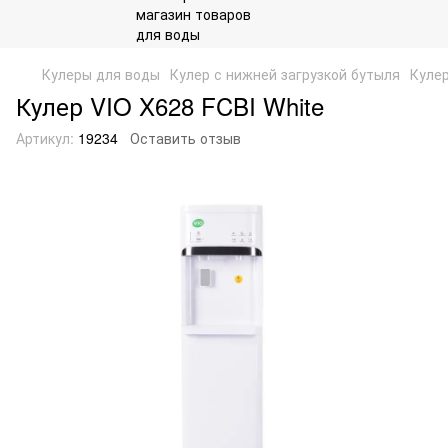
Кулеры для воды
Кулер с нижней загрузкой бутыля
Кулер
Кулер VIO X628 FCBI White
Артикул:
19234
Оставить отзыв