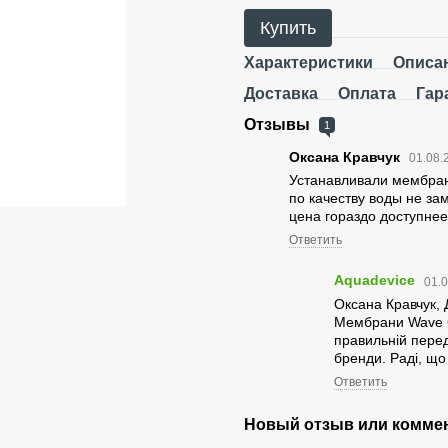
Купить
Характеристики
Описа
Доставка
Оплата
Гар
Отзывы
1
Оксана Кравчук
01.08.
Устанавливали мембран
по качеству воды не за
цена гораздо доступнее
Ответить
Aquadevice
01.0
Оксана Кравчук, Д
Мембрани Wave Cy
правильній перед
бренди. Раді, що
Ответить
Новый отзыв или комме