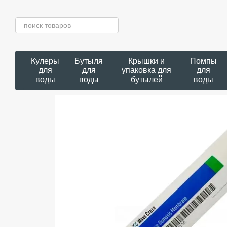
Перейти к основному контенту
Кулеры
Бутыля
Крышки и
Помпы
для
для
упаковка для
для
воды
воды
бутылей
воды