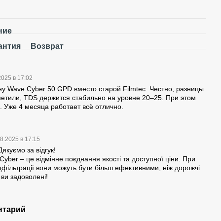
ние
антия
Возврат
2025 в 17:02
у Wave Cyber 50 GPD вместо старой Filmtec. Честно, разницы
метили, TDS держится стабильно на уровне 20–25. При этом
. Уже 4 месяца работает всё отлично.
8.2025 в 17:15
якуємо за відгук!
ber – це відмінне поєднання якості та доступної ціни. При
фільтрації вони можуть бути більш ефективними, ніж дорожчі
 ви задоволені!
нтарий