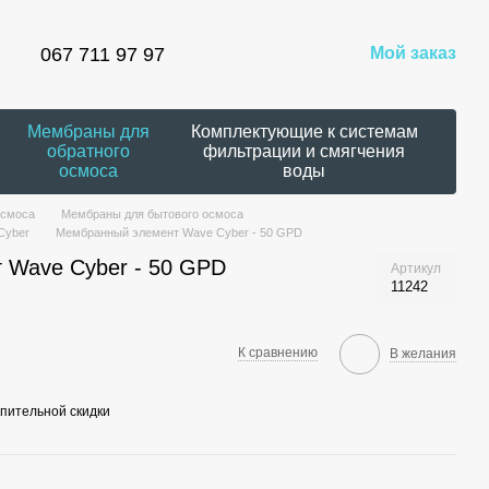
067 711 97 97
Мой заказ
Мембраны для
Комплектующие к системам
обратного
фильтрации и смягчения
осмоса
воды
осмоса
Мембраны для бытового осмоса
Cyber
Мембранный элемент Wave Cyber ​​- 50 GPD
Wave Cyber ​​- 50 GPD
Артикул
11242
К сравнению
В желания
пительной скидки