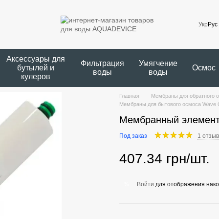
Укр
Рус
Аксессуары для
Фильтрация
Умягчение
бутылей и
Осмос
воды
воды
кулеров
Главная
Мембраны для обратного 
Мембраны для бытового осмоса Wave 
Мембранный элемент 
Под заказ
1 отзыв
407.34 грн/шт.
Войти
для отображения нако
%