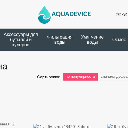
Укр
Рус
Аксессуары для
Фильтрация
Умягчение
бутылей и
Осмос
воды
воды
кулеров
на
по популярности
сначала дешев
Сортировка: