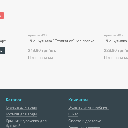
у
Артикул: 439
Артикул: 485
дарт
19 л. бутылка "Столичная" без пояска
19 л бутылка 
ь
249.90 грн/шт.
226.80 грн/
Нет в наличии
Нет в наличи
Каталог
Клиентам
Кулеры для воды
Вход в личный кабинет
Бутыля для воды
О нас
Крышки и упаковка для
Оплата и доставка
бутылей
Гарантия и сервис