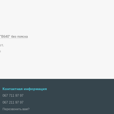
"В640" без пояска
шт.
и
Контактная информация
067 711 97 97
067 211 97 97
Перезвонить вам?