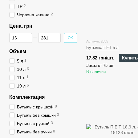
2
TP
2
Червона калина
Цена, грн
От Цена, грн
До Цена, грн
OK
Артикул: 2035
Бутылка ПЕТ 5 л
Объем
17.82 грн/шт.
Купить
1
5 л
Заказ от 75 шт.
3
10 л
В наличии
1
11 л
6
19 л
Комплектация
8
Бутыль с крышкой
3
Бутыль без крышки
3
Бутыль с ручкой
8
Бутыль без ручки