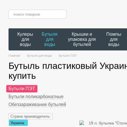
Перейти к основному контенту
Кулеры
Бутыля
Крышки и
Помпы
для
для
упаковка для
для
воды
воды
бутылей
воды
Главная
Бутыля для воды
Бутыли ПЭТ
Бутыль пластиковый Украи
купить
Бутыли ПЭТ
Бутыли поликарбонатные
Обеззараживание бутылей
Страна производитель:
Украина